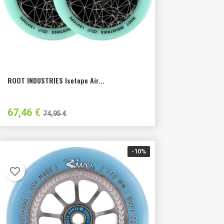
ROOT INDUSTRIES Isotope Air...
Precio
Precio
67,46 €
74,95 €
habitual
-10%
favorite_border