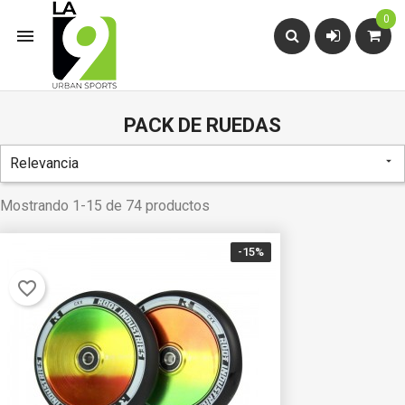
0

PACK DE RUEDAS
Relevancia

Mostrando 1-15 de 74 productos
-15%
favorite_border