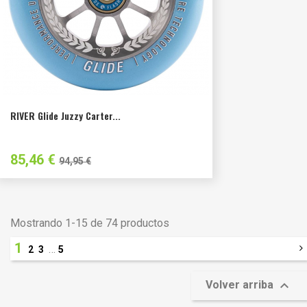
RIVER Glide Juzzy Carter...
Precio
Precio
85,46 €
94,95 €
habitual
Mostrando 1-15 de 74 productos
1
…
2
3
5

Volver arriba