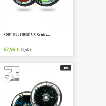
ROOT INDUSTRIES AIR Ruedas...
Precio
Precio
67,96 €
79,95 €
habitual
-10%
favorite_border