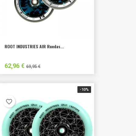
ROOT INDUSTRIES AIR Ruedas...
Precio
Precio
62,96 €
69,95 €
habitual
-10%
favorite_border